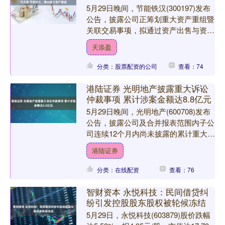
5月29日晚间，节能铁汉(300197)发布
公告，披露公司正筹划重大资产重组暨
关联交易事项，拟通过资产出售与资产
购买并行的方式优化业务结构、改善资
天添盈
产质量。本次交....
分类：股票配资的公司
查看：74
港陆证券 光明地产披露重大诉讼
仲裁事项 累计涉案金额达8.8亿元
5月29日晚间，光明地产(600708)发布
公告，披露公司及合并报表范围内子公
司连续12个月内尚未披露的累计重大诉
讼及仲裁事项。数据显示，相关案件共
港陆证券
214起，累....
分类：在线配资
查看：76
智财资本 永悦科技：民间借贷纠
纷引发控股股东股权被轮候冻结
5月29日，永悦科技(603879)股价跌幅