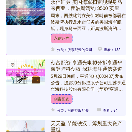
永信证券 美国海军扫雷舰现身马
来西亚，距波斯湾约 3500 英里
周末，两艘此前在美伊对峙前被部署在
波斯湾执行反水雷任务的美国海军舰
艇，现身马来西亚，距离波斯湾约
3500 英里。 这两艘濒海战斗舰
永信证券
（LCS）——塔尔萨号（US....
分类：股票配资的公司
查看：132
创富配资 亨通光电拟分拆亨通华
海登陆科创板 深耕海洋通信赛道
5月29日晚间，亨通光电(600487)发布
公告，披露拟分拆控股子公司江苏亨通
华海科技股份有限公司（简称“亨通华
海”）至上海证券交易所科创板上市的
创富配资
预案，进一步聚....
分类：河南炒股配资
查看：84
天天盈 节能铁汉，筹划重大资产
重组