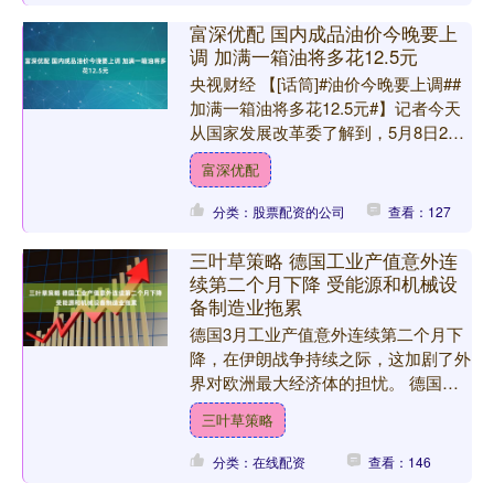
富深优配 国内成品油价今晚要上
调 加满一箱油将多花12.5元
央视财经 【[话筒]#油价今晚要上调##
加满一箱油将多花12.5元#】记者今天
从国家发展改革委了解到，5月8日24
时国内成品油调价窗口将开启。据国家
富深优配
发展改革委价....
分类：股票配资的公司
查看：127
三叶草策略 德国工业产值意外连
续第二个月下降 受能源和机械设
备制造业拖累
德国3月工业产值意外连续第二个月下
降，在伊朗战争持续之际，这加剧了外
界对欧洲最大经济体的担忧。 德国统
计机构周五表示，工业产值较2月下降
三叶草策略
0.7%，受能源和机械设....
分类：在线配资
查看：146