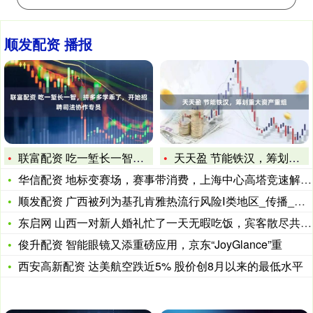
顺发配资 播报
联富配资 吃一堑长一智，拼多多学乖了，开始招聘司法协作专员
天天盈 节能铁汉，筹划重大资产重组
华信配资 地标变赛场，赛事带消费，上海中心高塔竞速解锁文商旅
顺发配资 广西被列为基孔肯雅热流行风险Ⅰ类地区_传播_病毒_
东启网 山西一对新人婚礼忙了一天无暇吃饭，宾客散尽共吃席上剩
俊升配资 智能眼镜又添重磅应用，京东“JoyGlance”重
西安高新配资 达美航空跌近5% 股价创8月以来的最低水平