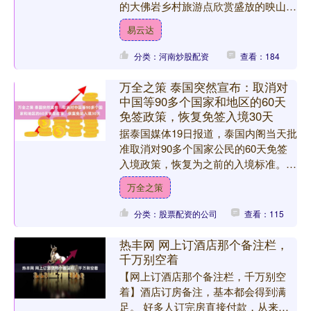
的大佛岩乡村旅游点欣赏盛放的映山
红。 时下，重庆市武隆区大洞河乡的
易云达
大佛岩乡村旅游点....
分类：河南炒股配资
查看：184
万全之策 泰国突然宣布：取消对
中国等90多个国家和地区的60天
免签政策，恢复免签入境30天
据泰国媒体19日报道，泰国内阁当天批
准取消对90多个国家公民的60天免签
入境政策，恢复为之前的入境标准。
泰国旅游与体育部长素拉沙攀差伦沃拉
万全之策
恭19日表示，内阁会....
分类：股票配资的公司
查看：115
热丰网 网上订酒店那个备注栏，
千万别空着
【网上订酒店那个备注栏，千万别空
着】酒店订房备注，基本都会得到满
足。 好多人订完房直接付款，从来不