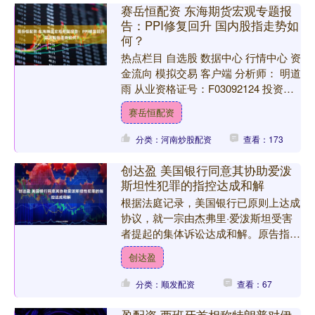
赛岳恒配资 东海期货宏观专题报
告：PPI修复回升 国内股指走势如
何？
热点栏目 自选股 数据中心 行情中心 资
金流向 模拟交易 客户端 分析师： 明道
雨 从业资格证号：F03092124 投资咨
询证号：Z0018827 电话：02....
赛岳恒配资
分类：河南炒股配资
查看：173
创达盈 美国银行同意其协助爱泼
斯坦性犯罪的指控达成和解
根据法庭记录，美国银行已原则上达成
协议，就一宗由杰弗里·爱泼斯坦受害
者提起的集体诉讼达成和解。原告指控
该行协助这位已故金融家的性贩运活
创达盈
动。 该初步协议周一已载入....
分类：顺发配资
查看：67