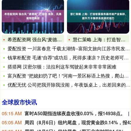
希恩配资网 强台风“麦德姆”已登陆 海浪、风暴潮预警降级
慧仁策略 上海：打造智算服务器终端产业集群，提升万卡集群系统
爱配投资 一川富春意 千载太湖情--富阳文旅向江苏市民发出一
钱掌柜配资 毛遂“自荐”成功后，死得多凄凉？历史老师可不会告
搭搭网 汉密尔顿：法拉利这车驾驶起来非常非常困难
富兴配资 “把媳妇扔了吧！”河南一景区标语上热搜，爬山竟叫人
优配无忧 公司把我开除我没闹，年夜饭桌上，出差回来的老板疯狂
全球股市快讯
05:15 AM
富时A50期指连续夜盘收涨0.03%，报14938点。
05:05 AM