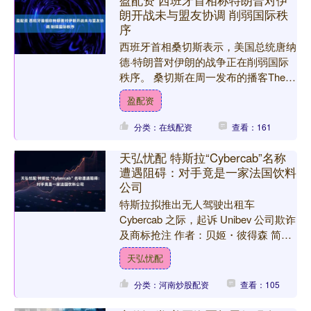
盈配资 西班牙首相称特朗普对伊
朗开战未与盟友协调 削弱国际秩
序
西班牙首相桑切斯表示，美国总统唐纳
德·特朗普对伊朗的战争正在削弱国际
秩序。 桑切斯在周一发布的播客The
Rest Is Politics采访中称：“这是一场
盈配资
由....
分类：在线配资
查看：161
天弘忧配 特斯拉“Cybercab”名称
遭遇阻碍：对手竟是一家法国饮料
公司
特斯拉拟推出无人驾驶出租车
Cybercab 之际，起诉 Unibev 公司欺诈
及商标抢注 作者：贝姬・彼得森 简要
摘要 特斯拉正与法国饮料批发商
天弘忧配
Unibev....
分类：河南炒股配资
查看：105