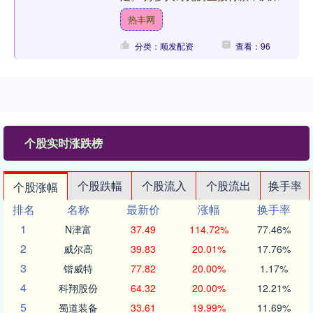
填备注，结果到店才发现，房间临街太
热丰网
吵、楼层太低采光差，想要大床....
分类：顺发配资
查看：96
个股实时涨跌榜
个股跌幅
个股流入
个股流出
换手率
个股涨幅
排名
名称
最新价
涨幅
换手率
1
N津富
37.49
114.72%
77.46%
2
威尔高
39.83
20.01%
17.76%
3
锴威特
77.82
20.00%
1.17%
4
科翔股份
64.32
20.00%
12.21%
5
蜀道装备
33.61
19.99%
11.69%