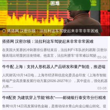
搭搭网 汉密尔顿：法拉利这车驾驶起来非常非常困难
搭搭网 汉密尔顿：法拉利这车驾驶起来非常非常困难
在美国大奖赛的冲刺赛排位赛结束后，法拉利F1车队的刘易斯·汉密尔
顿表现出明显的沮丧情绪。他直言，法拉利赛车“非常难以驾驶....
03-06
牛牛配 上海：支持人形机器人产品研发和量产制造，推进端
侧芯片、灵巧手、电池等核心零部件加快产业化突破
人民财讯10月14日电，上海市经济和信息化委员会印发《上海市智能
终端产业高质量发展行动方案(2026-2027年)》，其中提出，强化机器
人终....
03-08
牛8配资 为建筑穿上节能“棉衣”——邮储银行泰安市分行精准
赋能新质生产力
鲁网10月14日讯发展绿色金融，是推动绿水青山向金山银山转化、促