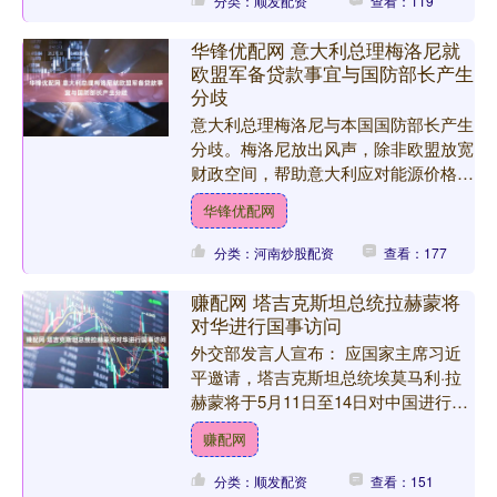
分类：顺发配资
查看：119
华锋优配网 意大利总理梅洛尼就
欧盟军备贷款事宜与国防部长产生
分歧
意大利总理梅洛尼与本国国防部长产生
分歧。梅洛尼放出风声，除非欧盟放宽
财政空间，帮助意大利应对能源价格飞
涨的困境，否则意大利将拒绝接受总额
华锋优配网
近150亿欧元的欧盟军备....
分类：河南炒股配资
查看：177
赚配网 塔吉克斯坦总统拉赫蒙将
对华进行国事访问
外交部发言人宣布： 应国家主席习近
平邀请，塔吉克斯坦总统埃莫马利·拉
赫蒙将于5月11日至14日对中国进行国
事访问。 海量资讯、精准解读，尽在
赚配网
新浪财经APP 责任....
分类：顺发配资
查看：151