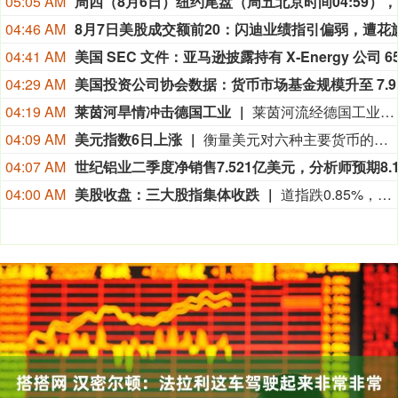
05:05 AM
周四（8月
04:46 AM
04:41 AM
04:29 AM
04:19 AM
莱茵河旱情冲击德国工业
莱茵河流经德国工业核心地带，承载着德国约80%的内河航运量。受高温干旱影响，近期莱茵河水位持续走低。德国联邦水路与航运管理局数据显示，6日，莱茵河咽喉要道——考布河段通航水深已打破2018年创下的历史最低纪录。同一天，德国交通部长斯特芬·比尔格召集企业高管、航运公司及港口负责人磋商对策。他表示，短期将研究保障运输的方案，长期则包括疏浚航道、改善航运条件等。德国商业银行等机构也警告，若水位继续下降，德国内河航运成本可能继续升高，供应链中断和工业减产风险将进一步上升。（央视新闻）
04:09 AM
美元指数6日上涨
衡量美元对六种主要货币的美元指数当天上涨0.25%，在汇市尾市收于99.930。截至纽约汇市尾市，1欧元兑换1.1524美元，低于前一交易日的1.1553美元；1英镑兑换1.3457美元，低于前一交易日的1.3469美元。1美元兑换158.33日元，高于前一交易日的157.67日元；1美元兑换0.8122瑞士法郎，高于前一交易日的0.8069瑞士法郎；1美元兑换1.4014加元，高于前一交易日的1.4008加元；1美元兑换9.5068瑞典克朗，高于前一交易日的9.4832瑞典克朗。
04:07 AM
04:00 AM
美股收盘：三大股指集体收跌
道指跌0.85%，标普500指数跌0.18%，纳指跌0.04%。APP AppLovin跌19.66%，Datadog跌19.03%，Epam Systems跌15.33%，Axon Enterprise跌14.28%。“七姐妹”方面：微软涨2.51%，苹果涨0.49%，Meta Platforms涨0.15%，亚马逊跌0.13%，英伟达跌0.23%，特斯拉跌0.63%，谷歌跌0.91%。