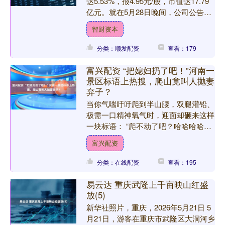
达5.53%，报4.95元/股，市值达17.79
亿元。就在5月28日晚间，公司公告
称，近日收到控股股东通知并通过中
智财资本
国....
分类：顺发配资
查看：179
富兴配资 “把媳妇扔了吧！”河南一
景区标语上热搜，爬山竟叫人抛妻
弃子？
当你气喘吁吁爬到半山腰，双腿灌铅、
极需一口精神氧气时，迎面却砸来这样
一块标语： “爬不动了吧？哈哈哈哈哈
哈哈哈哈哈！别担心，还有1万步，加
富兴配资
油哦；要不把孩子扔了吧....
分类：在线配资
查看：195
易云达 重庆武隆上千亩映山红盛
放(5)
新华社照片，重庆，2026年5月21日 5
月21日，游客在重庆市武隆区大洞河乡