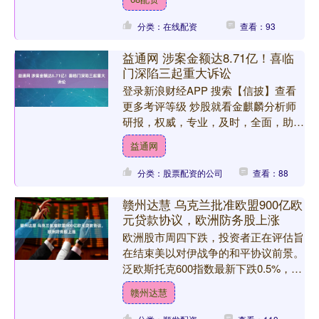
集团表示，将就此....
分类：在线配资
查看：93
益通网 涉案金额达8.71亿！喜临
门深陷三起重大诉讼
登录新浪财经APP 搜索【信披】查看
更多考评等级 炒股就看金麒麟分析师
研报，权威，专业，及时，全面，助您
挖掘潜力主题机会！ 图片来源：视觉
益通网
中国 “中国床垫第一股....
分类：股票配资的公司
查看：88
赣州达慧 乌克兰批准欧盟900亿欧
元贷款协议，欧洲防务股上涨
欧洲股市周四下跌，投资者正在评估旨
在结束美以对伊战争的和平协议前景。
泛欧斯托克600指数最新下跌0.5%，多
数板块和主要股市均处于下跌区域。
赣州达慧
欧洲股市跟随亚太地....